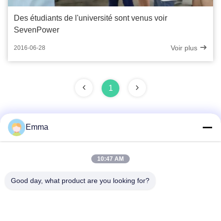
Des étudiants de l'université sont venus voir
SevenPower
Voir plus
2016-06-28
1
Emma
Contactez rapidement
10:47 AM
Adresse
Good day, what product are you looking for?
No 280 rue WanXing, avenue Longhu, zone industrielle est,
Xindu, Chengdu, Sichuan, Chine
Télégramme