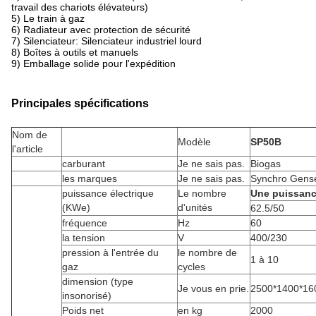
travail des chariots élévateurs)
5) Le train à gaz
6) Radiateur avec protection de sécurité
7) Silenciateur: Silenciateur industriel lourd
8) Boîtes à outils et manuels
9) Emballage solide pour l'expédition
Principales spécifications
Nom de
Modèle
SP50B
l'article
carburant
Je ne sais pas.
Biogas
les marques
Je ne sais pas.
Synchro Gens
puissance électrique
Le nombre
Une puissanc
(KWe)
d'unités
62.5/50
fréquence
Hz
60
la tension
V
400/230
pression à l'entrée du
le nombre de
1 à 10
gaz
cycles
dimension (type
Je vous en prie.
2500*1400*16
insonorisé)
Poids net
en kg
2000