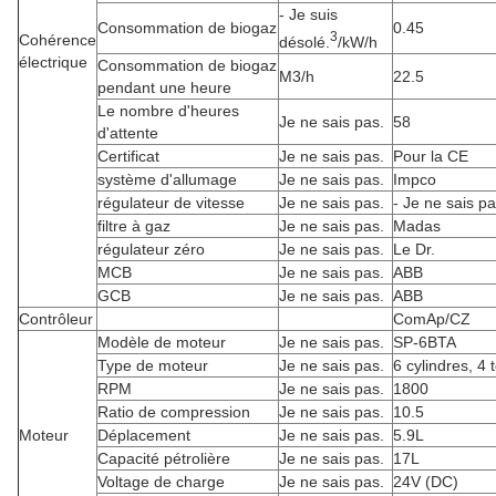
- Je suis
Consommation de biogaz
0.45
3
Cohérence
désolé.
/kW/h
électrique
Consommation de biogaz
M3/h
22.5
pendant une heure
Le nombre d'heures
Je ne sais pas.
58
d'attente
Certificat
Je ne sais pas.
Pour la CE
système d'allumage
Je ne sais pas.
Impco
régulateur de vitesse
Je ne sais pas.
- Je ne sais pa
filtre à gaz
Je ne sais pas.
Madas
régulateur zéro
Je ne sais pas.
Le Dr.
MCB
Je ne sais pas.
ABB
GCB
Je ne sais pas.
ABB
Contrôleur
ComAp/CZ
Modèle de moteur
Je ne sais pas.
SP-6BTA
Type de moteur
Je ne sais pas.
6 cylindres, 4 
RPM
Je ne sais pas.
1800
Ratio de compression
Je ne sais pas.
10.5
Moteur
Déplacement
Je ne sais pas.
5.9L
Capacité pétrolière
Je ne sais pas.
17L
Voltage de charge
Je ne sais pas.
24V (DC)