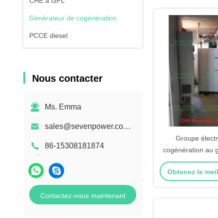
CHE à GPL
Générateur de cogénération
PCCE diesel
Nous contacter
Ms. Emma
sales@sevenpower.com.cn
Groupe élect
86-15308181874
cogénération au g
kW à 1500 tr/min 
Obtenez le meil
d'habitation
Contactez-nous maintenant