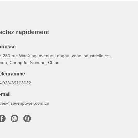
actez rapidement
dresse
o 280 rue WanXing, avenue Longhu, zone industrielle est,
indu, Chengdu, Sichuan, Chine
élégramme
6-028-89163632
-mail
ales@sevenpower.com.cn