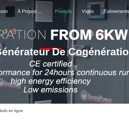
ison
À Propos De Nous
Produits
Vidéo
Événement
énérateur De Cogénérati
uits en ligne