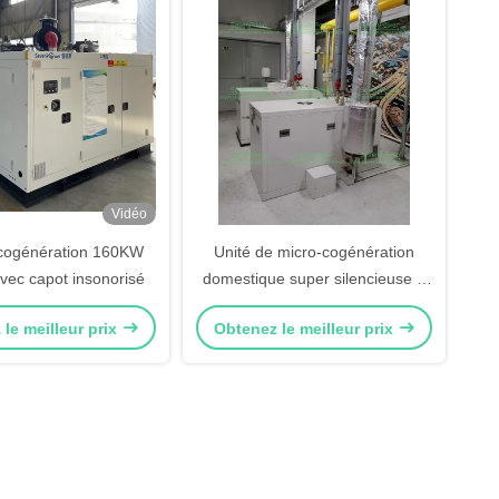
Vidéo
 cogénération 160KW
Unité de micro-cogénération
ec capot insonorisé
domestique super silencieuse à
télécommande
le meilleur prix
Obtenez le meilleur prix