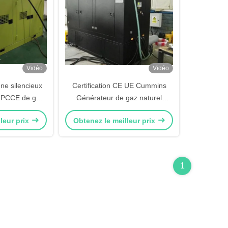
Vidéo
Vidéo
ne silencieux
Certification CE UE Cummins
de PCCE de gaz
Générateur de gaz naturel
w Cummins 24
refroidi à l'eau 100kw avec
leur prix
Obtenez le meilleur prix
tionnement
cogénération
nu
1