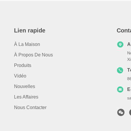
Lien rapide
Cont
À La Maison
A
N
À Propos De Nous
X
Produits
T
Vidéo
8
Nouvelles
E
Les Affaires
s
Nous Contacter