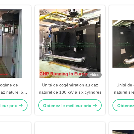
Vidéo
rogène de
Unité de cogénération au gaz
Unité de
az naturel 60
naturel de 180 kW à six cylindres
naturel si
pour immeuble
leur prix
Obtenez le meilleur prix
Obtenez 
 et usine