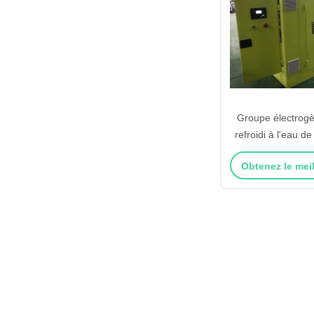
Groupe électrogè
refroidi à l'eau 
naturel de 100k
Obtenez le meil
heures de fonc
conti