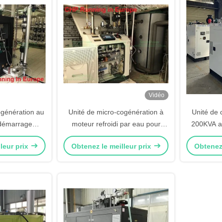
Vidéo
cogénération au
Unité de micro-cogénération à
Unité de
 démarrage
moteur refroidi par eau pour
200KVA av
 Hz 200 kW
maison et hôtel
leur prix
Obtenez le meilleur prix
Obtenez 