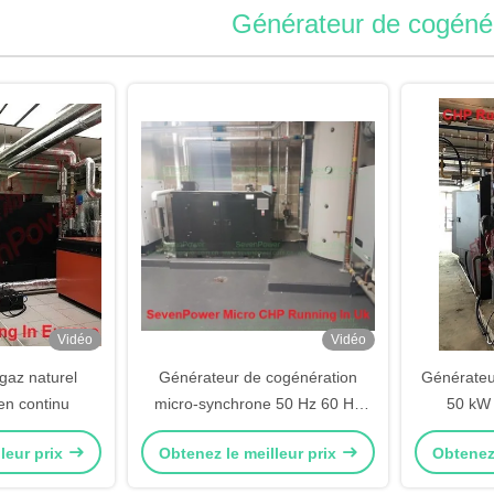
Générateur de cogéné
Vidéo
Vidéo
gaz naturel
Générateur de cogénération
Générateu
n continu
micro-synchrone 50 Hz 60 Hz
50 kW 
avec moteur refroidi par eau
fonction
leur prix
Obtenez le meilleur prix
Obtenez 