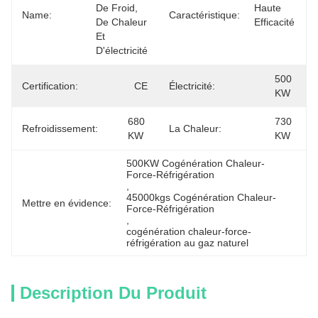
De Froid, 
Haute 
Name:
Caractéristique:
De Chaleur 
Efficacité
Et 
D'électricité
500 
Certification:
CE
Électricité:
KW
680 
730 
Refroidissement:
La Chaleur:
KW
KW
500KW Cogénération Chaleur-
Force-Réfrigération
, 
45000kgs Cogénération Chaleur-
Mettre en évidence:
Force-Réfrigération
, 
cogénération chaleur-force-
réfrigération au gaz naturel
Description Du Produit