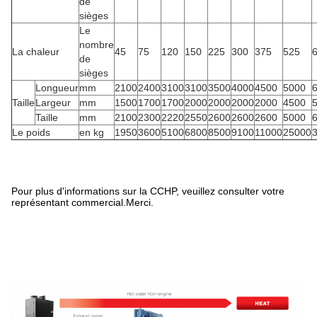
de
sièges
Le
nombre
La chaleur
45
75
120
150
225
300
375
525
de
sièges
Longueur
mm
2100
2400
3100
3100
3500
4000
4500
5000
Taille
Largeur
mm
1500
1700
1700
2000
2000
2000
2000
4500
Taille
mm
2100
2300
2220
2550
2600
2600
2600
5000
Le poids
en kg
1950
3600
5100
6800
8500
9100
11000
25000
Pour plus d'informations sur la CCHP, veuillez consulter votre
représentant commercial.Merci.