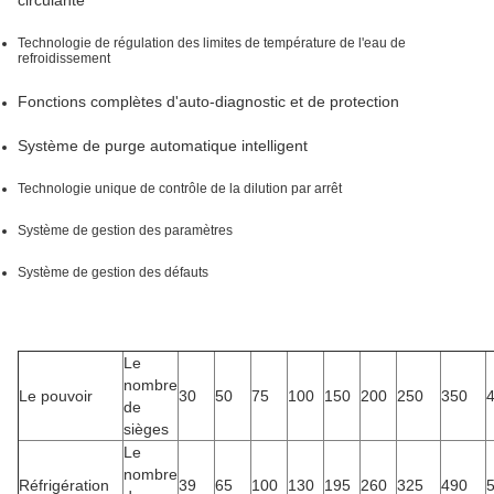
circulante
Technologie de régulation des limites de température de l'eau de
refroidissement
Fonctions complètes d'auto-diagnostic et de protection
Système de purge automatique intelligent
Technologie unique de contrôle de la dilution par arrêt
Système de gestion des paramètres
Système de gestion des défauts
Le
nombre
Le pouvoir
30
50
75
100
150
200
250
350
de
sièges
Le
nombre
Réfrigération
39
65
100
130
195
260
325
490