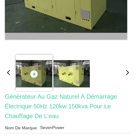
Générateur Au Gaz Naturel À Démarrage
Électrique 50Hz 120kw 150kva Pour Le
Chauffage De L'eau
SevenPower
Nom De Marque: