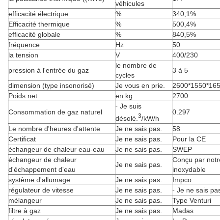
véhicules
efficacité électrique
%
340,1%
Efficacité thermique
%
500,4%
efficacité globale
%
840,5%
fréquence
Hz
50
la tension
V
400/230
le nombre de
pression à l'entrée du gaz
3 à 5
cycles
dimension (type insonorisé)
Je vous en prie.
2600*1550*16
Poids net
en kg
2700
- Je suis
Consommation de gaz naturel
0.297
3
désolé.
/kW/h
Le nombre d'heures d'attente
Je ne sais pas.
58
Certificat
Je ne sais pas.
Pour la CE
échangeur de chaleur eau-eau
Je ne sais pas.
SWEP
échangeur de chaleur
Conçu par notr
Je ne sais pas.
d'échappement d'eau
inoxydable
système d'allumage
Je ne sais pas.
Impco
régulateur de vitesse
Je ne sais pas.
- Je ne sais pa
mélangeur
Je ne sais pas.
Type Venturi
filtre à gaz
Je ne sais pas.
Madas