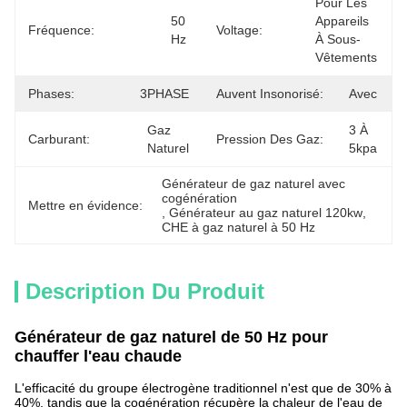
Pour Les 
50 
Appareils 
Fréquence:
Voltage:
Hz
À Sous-
Vêtements
Phases:
3PHASE
Auvent Insonorisé:
Avec
Gaz 
3 À 
Carburant:
Pression Des Gaz:
Naturel
5kpa
Générateur de gaz naturel avec 
cogénération
Mettre en évidence:
, 
Générateur au gaz naturel 120kw
, 
CHE à gaz naturel à 50 Hz
Description Du Produit
Générateur de gaz naturel de 50 Hz pour
chauffer l'eau chaude
L'efficacité du groupe électrogène traditionnel n'est que de 30% à
40%, tandis que la cogénération récupère la chaleur de l'eau de