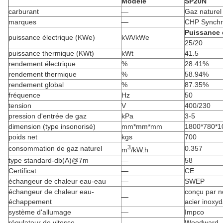
Modèle
SP20N
carburant
—
Gaz naturel
marques
—
CHP Synch
Puissance 
puissance électrique (KWe)
kVA/kWe
25/20
puissance thermique (KWt)
kWt
41.5
rendement électrique
%
28.41%
rendement thermique
%
58.94%
rendement global
%
87.35%
fréquence
Hz
50
tension
V
400/230
pression d'entrée de gaz
kPa
3-5
dimension (type insonorisé)
mm*mm*mm
1800*780*1
poids net
kgs
700
3
consommation de gaz naturel
0.357
m
/kW.h
type standard-db(A)@7m
—
58
Certificat
—
CE
échangeur de chaleur eau-eau
—
SWEP
échangeur de chaleur eau-
conçu par n
—
échappement
acier inoxy
système d'allumage
—
Impco
régulateur de vitesse
—
Woodward