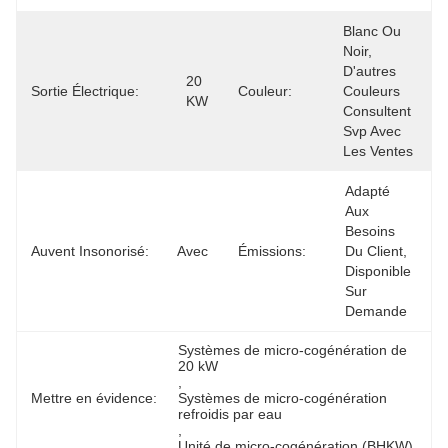
Blanc Ou 
Noir, 
D'autres 
20 
Sortie Électrique:
Couleur:
Couleurs 
KW
Consultent 
Svp Avec 
Les Ventes
Adapté 
Aux 
Besoins 
Auvent Insonorisé:
Avec
Émissions:
Du Client, 
Disponible 
Sur 
Demande
Systèmes de micro-cogénération de 
20 kW
, 
Mettre en évidence:
Systèmes de micro-cogénération 
refroidis par eau
, 
Unité de micro-cogénération (BHKW)