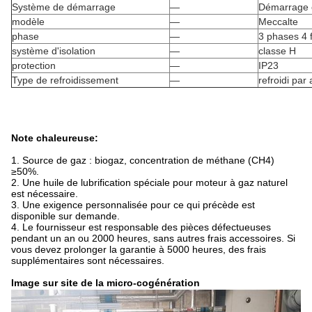
Système de démarrage
—
Démarrage é
modèle
—
Meccalte
phase
—
3 phases 4 f
système d'isolation
—
classe H
protection
—
IP23
Type de refroidissement
—
refroidi par 
Note chaleureuse:
1. Source de gaz : biogaz, concentration de méthane (CH4)
≥50%.
2. Une huile de lubrification spéciale pour moteur à gaz naturel
est nécessaire.
3. Une exigence personnalisée pour ce qui précède est
disponible sur demande.
4. Le fournisseur est responsable des pièces défectueuses
pendant un an ou 2000 heures, sans autres frais accessoires. Si
vous devez prolonger la garantie à 5000 heures, des frais
supplémentaires sont nécessaires.
Image sur site de la micro-cogénération