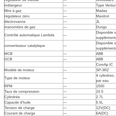
mélangeur
—
Type Ventur
filtre à gaz
—
Madas
régulateur zéro
—
Maxitrol
électrovanne
—
JL
manomètre de gaz
—
Dungs
Disponible 
Contrôle automatique Lambda
—
supplémenta
Disponible 
convertisseur catalytique
—
supplémenta
MCB
—
ABB
GCB
—
ABB
ComAp IC
Modèle de moteur
—
SP-3RZ
4 cylindres,
Type de moteur
—
par eau
RPM
—
1500
Taux de compression
—
10.5
Cylindrée
—
2.7L
Capacité d'huile
—
5.5L
Tension de charge
—
12V(DC)
Courant de charge
—
6A(DC)