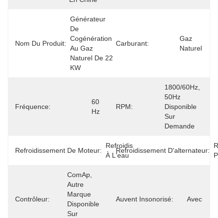
Générateur 
De 
Cogénération 
Gaz 
Nom Du Produit:
Carburant:
Au Gaz 
Naturel
Naturel De 22 
KW
1800/60Hz, 
50Hz 
60 
Fréquence:
RPM:
Disponible 
Hz
Sur 
Demande
Refroidis 
R
Refroidissement De Moteur:
Refroidissement D'alternateur:
À L'eau
P
ComAp, 
Autre 
Marque 
Contrôleur:
Auvent Insonorisé:
Avec
Disponible 
Sur 