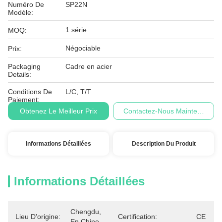
Numéro De
SP22N
Modèle:
1 série
MOQ:
Négociable
Prix:
Packaging
Cadre en acier
Details:
Conditions De
L/C, T/T
Paiement:
Obtenez Le Meilleur Prix
Contactez-Nous Maintenant
Informations Détaillées
Description Du Produit
Informations Détaillées
Chengdu, 
Lieu D'origine:
Certification:
CE
En Chine