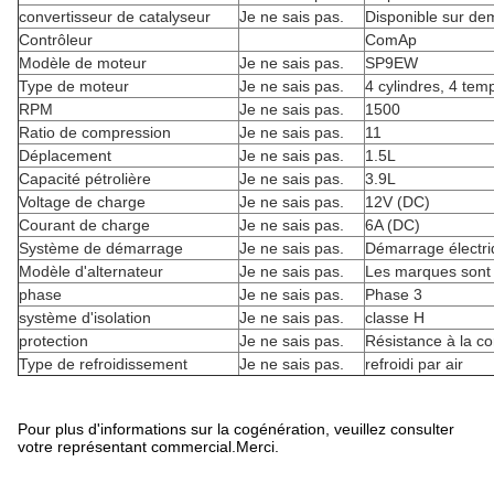
convertisseur de catalyseur
Je ne sais pas.
Disponible sur d
Contrôleur
ComAp
Modèle de moteur
Je ne sais pas.
SP9EW
Type de moteur
Je ne sais pas.
4 cylindres, 4 tem
RPM
Je ne sais pas.
1500
Ratio de compression
Je ne sais pas.
11
Déplacement
Je ne sais pas.
1.5L
Capacité pétrolière
Je ne sais pas.
3.9L
Voltage de charge
Je ne sais pas.
12V (DC)
Courant de charge
Je ne sais pas.
6A (DC)
Système de démarrage
Je ne sais pas.
Démarrage électr
Modèle d'alternateur
Je ne sais pas.
Les marques sont 
phase
Je ne sais pas.
Phase 3
système d'isolation
Je ne sais pas.
classe H
protection
Je ne sais pas.
Résistance à la co
Type de refroidissement
Je ne sais pas.
refroidi par air
Pour plus d'informations sur la cogénération, veuillez consulter
votre représentant commercial.Merci.