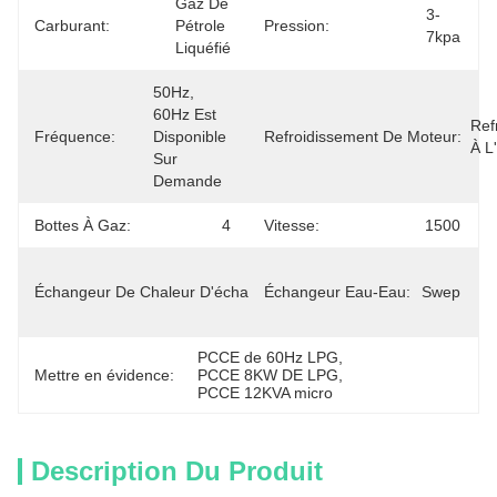
Gaz De 
3-
Carburant:
Pétrole 
Pression:
7kpa
Liquéfié
50Hz, 
60Hz Est 
Refr
Fréquence:
Disponible 
Refroidissement De Moteur:
À L
Sur 
Demande
Bottes À Gaz:
4
Vitesse:
1500
Fait De 
Échangeur De Chaleur D'échappement:
Échangeur Eau-Eau:
L'acier 
Swep
Inoxydable
PCCE de 60Hz LPG
, 
Mettre en évidence:
PCCE 8KW DE LPG
, 
PCCE 12KVA micro
Description Du Produit