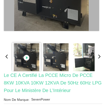
Le CE A Certifié La PCCE Micro De PCCE
8KW 10KVA 10KW 12KVA De 50Hz 60Hz LPG
Pour Le Ministère De L'Intérieur
SevenPower
Nom De Marque: