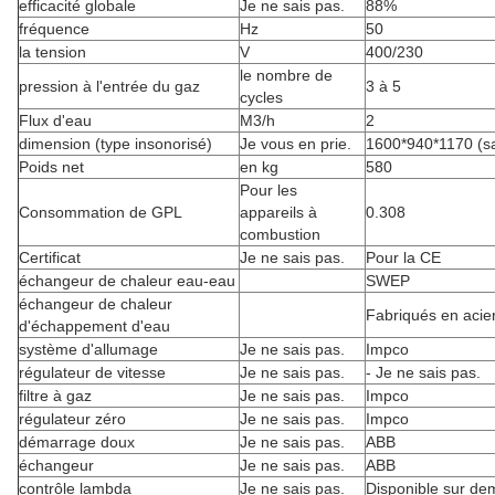
efficacité globale
Je ne sais pas.
88%
fréquence
Hz
50
la tension
V
400/230
le nombre de
pression à l'entrée du gaz
3 à 5
cycles
Flux d'eau
M3/h
2
dimension (type insonorisé)
Je vous en prie.
1600*940*1170 (s
Poids net
en kg
580
Pour les
Consommation de GPL
appareils à
0.308
combustion
Certificat
Je ne sais pas.
Pour la CE
échangeur de chaleur eau-eau
SWEP
échangeur de chaleur
Fabriqués en acie
d'échappement d'eau
système d'allumage
Je ne sais pas.
Impco
régulateur de vitesse
Je ne sais pas.
- Je ne sais pas.
filtre à gaz
Je ne sais pas.
Impco
régulateur zéro
Je ne sais pas.
Impco
démarrage doux
Je ne sais pas.
ABB
échangeur
Je ne sais pas.
ABB
contrôle lambda
Je ne sais pas.
Disponible sur d