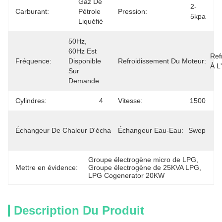
Gaz De 
2-
Carburant:
Pétrole 
Pression:
5kpa
Liquéfié
50Hz, 
60Hz Est 
Refr
Fréquence:
Disponible 
Refroidissement Du Moteur:
À L
Sur 
Demande
Cylindres:
4
Vitesse:
1500
Fait Du 
Échangeur De Chaleur D'échappement:
Échangeur Eau-Eau:
Plein Acier 
Swep
Inoxydable
Groupe électrogène micro de LPG
, 
Mettre en évidence:
Groupe électrogène de 25KVA LPG
, 
LPG Cogenerator 20KW
Description Du Produit