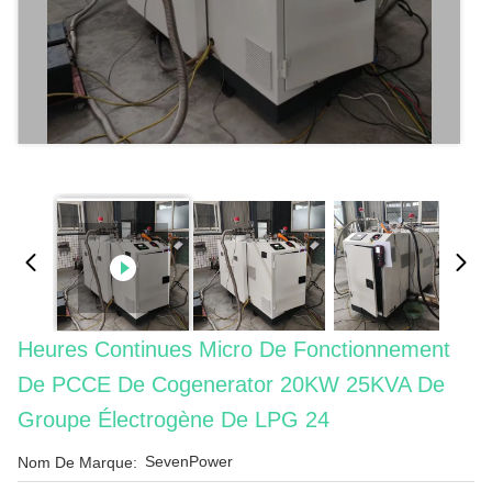
Heures Continues Micro De Fonctionnement
De PCCE De Cogenerator 20KW 25KVA De
Groupe Électrogène De LPG 24
SevenPower
Nom De Marque: