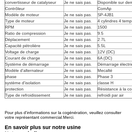
convertisseur de catalyseur
Je ne sais pas.
Disponible sur d
Contrôleur
ComAp
Modèle de moteur
Je ne sais pas.
SP-4JB1
Type de moteur
Je ne sais pas.
4 cylindres 4 temps
RPM
Je ne sais pas.
1500
Ratio de compression
Je ne sais pas.
9.5
Déplacement
Je ne sais pas.
2.7L
Capacité pétrolière
Je ne sais pas.
5.5L
Voltage de charge
Je ne sais pas.
12V (DC)
Courant de charge
Je ne sais pas.
6A (DC)
Système de démarrage
Je ne sais pas.
Démarrage électr
Modèle d'alternateur
Je ne sais pas.
Mecalté
phase
Je ne sais pas.
Phase 3
système d'isolation
Je ne sais pas.
classe H
protection
Je ne sais pas.
Résistance à la co
Type de refroidissement
Je ne sais pas.
refroidi par air
Pour plus d'informations sur la cogénération, veuillez consulter
votre représentant commercial.Merci.
En savoir plus sur notre usine