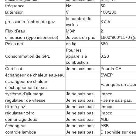
fréquence
Hz
50
la tension
V
400/230
le nombre de
pression à l'entrée du gaz
3 à 5
cycles
Flux d'eau
M3/h
2
dimension (type insonorisé)
Je vous en prie.
1800*960*1170 ((
Poids net
en kg
580
Pour les
Consommation de GPL
appareils à
0.28
combustion
Certificat
Je ne sais pas.
Pour la CE
échangeur de chaleur eau-eau
SWEP
échangeur de chaleur
Fabriqués en acie
d'échappement d'eau
système d'allumage
Je ne sais pas.
Impco
régulateur de vitesse
Je ne sais pas.
- Je ne sais pas.
filtre à gaz
Je ne sais pas.
Impco
régulateur zéro
Je ne sais pas.
Impco
démarrage doux
Je ne sais pas.
ABB
échangeur
Je ne sais pas.
ABB
contrôle lambda
Je ne sais pas.
Disponible sur d