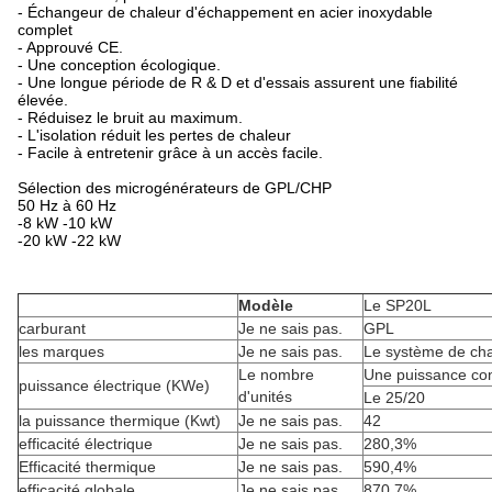
- Échangeur de chaleur d'échappement en acier inoxydable
complet
- Approuvé CE.
- Une conception écologique.
- Une longue période de R & D et d'essais assurent une fiabilité
élevée.
- Réduisez le bruit au maximum.
- L'isolation réduit les pertes de chaleur
- Facile à entretenir grâce à un accès facile.
Sélection des microgénérateurs de GPL/CHP
50 Hz à 60 Hz
-8 kW -10 kW
-20 kW -22 kW
Modèle
Le SP20L
carburant
Je ne sais pas.
GPL
les marques
Je ne sais pas.
Le système de cha
Le nombre
Une puissance co
puissance électrique (KWe)
d'unités
Le 25/20
la puissance thermique (Kwt)
Je ne sais pas.
42
efficacité électrique
Je ne sais pas.
280,3%
Efficacité thermique
Je ne sais pas.
590,4%
efficacité globale
Je ne sais pas.
870,7%