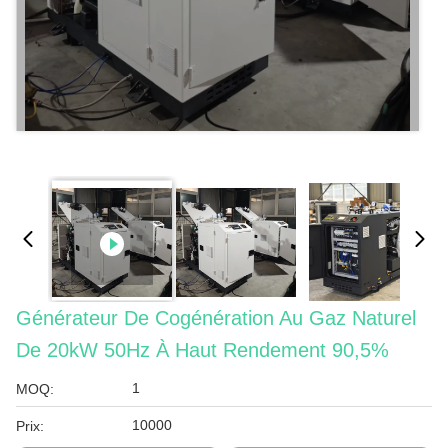
Générateur De Cogénération Au Gaz Naturel
De 20kW 50Hz À Haut Rendement 90,5%
1
MOQ:
10000
Prix: