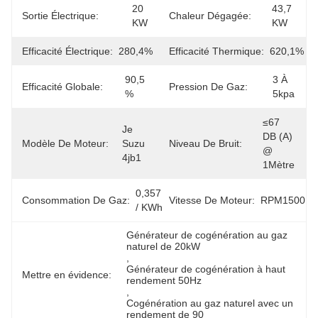
20 
43,7 
Sortie Électrique:
Chaleur Dégagée:
KW
KW
Efficacité Électrique:
280,4%
Efficacité Thermique:
620,1%
90,5 
3 À 
Efficacité Globale:
Pression De Gaz:
%
5kpa
≤67 
Je 
DB (a) 
Modèle De Moteur:
Suzu 
Niveau De Bruit:
@ 
4jb1
1Mètre
0,357 
Consommation De Gaz:
Vitesse De Moteur:
RPM1500
/ KWh
Générateur de cogénération au gaz 
naturel de 20kW
, 
Générateur de cogénération à haut 
Mettre en évidence:
rendement 50Hz
, 
Cogénération au gaz naturel avec un 
rendement de 90