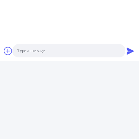
Les Étiquettes:
Cogénération Au Gaz Naturel
Cogen De Gaz Naturel
Photo
Chaleur Et Électricité Combinées Au Gaz Naturel
Video Call
Audio Call
Contactez rapidement