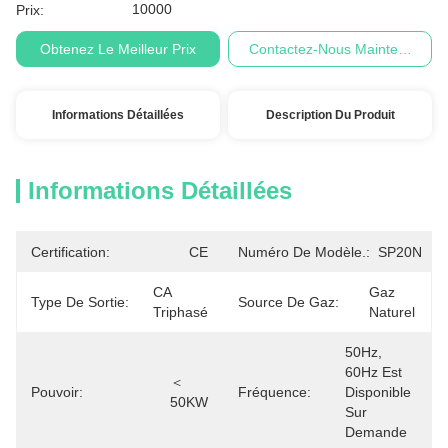
10000
Prix:
Obtenez Le Meilleur Prix
Contactez-Nous Maintenant
Informations Détaillées
Description Du Produit
Informations Détaillées
Certification:
CE
Numéro De Modèle.:
SP20N
CA 
Gaz 
Type De Sortie:
Source De Gaz:
Triphasé
Naturel
50Hz, 
60Hz Est 
＜ 
Pouvoir:
Fréquence:
Disponible 
50KW
Sur 
Demande