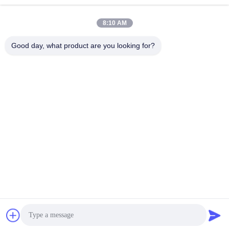
Contactez rapidement
8:10 AM
Adresse
Good day, what product are you looking for?
No 280 rue WanXing, avenue Longhu, zone industrielle est,
Xindu, Chengdu, Sichuan, Chine
Télégramme
86-028-89163632
E-mail
sales@sevenpower.com.cn
Politique de confidentialité
|
Plan du site
| La Chine est bonne.
Qualité CHE à gaz naturel Le fournisseur. 2020-2026 Chengdu
Sevenpower Generating Equipment Co., Ltd. Tout. Les droits
sont réservés.