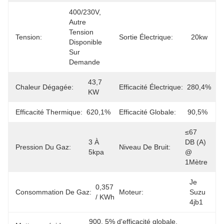
400/230V, 
Autre 
Tension 
Tension:
Sortie Électrique:
20kw
Disponible 
Sur 
Demande
43,7 
Chaleur Dégagée:
Efficacité Électrique:
280,4%
KW
Efficacité Thermique:
620,1%
Efficacité Globale:
90,5%
≤67 
3 À 
DB (a) 
Pression Du Gaz:
Niveau De Bruit:
5kpa
@ 
1Mètre
Je 
0,357 
Consommation De Gaz:
Moteur:
Suzu 
/ KWh
4jb1
900
, 
5% d'efficacité globale
, 