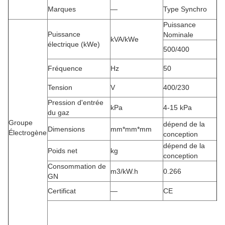
Marques
—
Type Synchro
Puissance
Puissance
Nominale
kVA/kWe
électrique (kWe)
500/400
Fréquence
Hz
50
Tension
V
400/230
Pression d'entrée
kPa
4-15 kPa
du gaz
Groupe
dépend de la
Dimensions
mm*mm*mm
Électrogène
conception
dépend de la
Poids net
kg
conception
Consommation de
m3/kW.h
0.266
GN
Certificat
—
CE