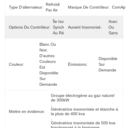
Refroidi 
Type D'alternateur:
Marque De Contrôleur:
ComAp
Par Air
Île Isolée Ou 
Avec 
Options Du Contrôleur:
Synchronisée 
Auvent Insonorisé:
Ou 
Au Réseau
Sans
Blanc Ou 
Noir, 
D'autres 
Disponible 
Couleurs 
Couleur:
Émissions:
Sur 
Est 
Demande
Disponible 
Sur 
Demande
Groupe électrogène au gaz naturel 
de 300kW
, 
Génératrice insonorisée et étanche à 
Mettre en évidence:
la pluie de 400 kva
, 
Génératrice insonorisée de 500 kva 
fonctionnant à la biomasse