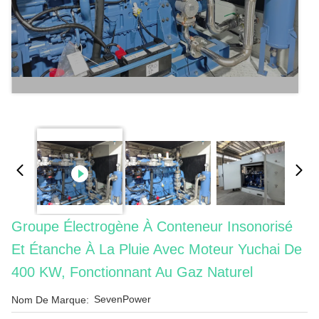
Groupe Électrogène À Conteneur Insonorisé
Et Étanche À La Pluie Avec Moteur Yuchai De
400 KW, Fonctionnant Au Gaz Naturel
SevenPower
Nom De Marque: