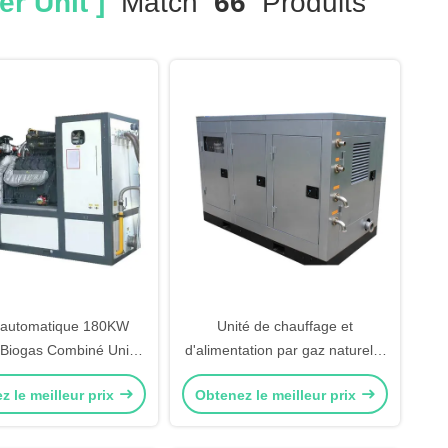
r Unit ]
Match
66
Produits
 automatique 180KW
Unité de chauffage et
Biogas Combiné Unité
d'alimentation par gaz naturel à
eur et d'alimentation
haut rendement 50 Hz 4 fils 35
z le meilleur prix
Obtenez le meilleur prix
V / 220V Énergie
kW
renouvelable