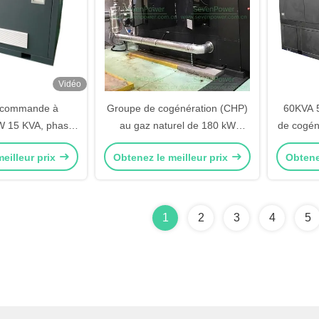
Vidéo
 commande à
Groupe de cogénération (CHP)
60KVA 
kW 15 KVA, phase
au gaz naturel de 180 kW
de cogén
hase 3 230 V,
triphasé avec système de
pour cent
eilleur prix
Obtenez le meilleur prix
Obtene
e propre, CE
récupération de chaleur, moteur
rouvée
Deutz
1
2
3
4
5