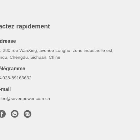
actez rapidement
dresse
o 280 rue WanXing, avenue Longhu, zone industrielle est,
indu, Chengdu, Sichuan, Chine
élégramme
6-028-89163632
-mail
ales@sevenpower.com.cn