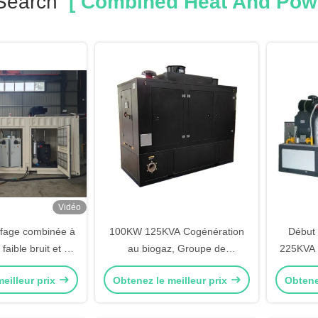
Search
[ Combined Heat And Powe
Vidéo
ffage combinée à
100KW 125KVA Cogénération
Début
faible bruit et à
au biogaz, Groupe de
225KVA 
ent de 120 kW
cogénération à énergie
de chal
eilleur prix
Obtenez le meilleur prix
Obtene
renouvelable
110