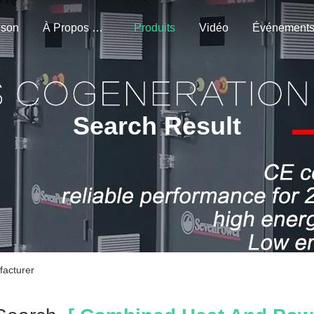
ison
À Propos De Nous
Produits
Vidéo
Événement
Search Result
facturer