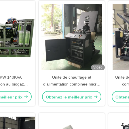
Vidéo
0KW 140KVA
Unité de chauffage et
Unité d
ion au biogaz
d'alimentation combinée micro-
com
ur et électricité
super silencieuse avec moteur
eilleur prix
Obtenez le meilleur prix
Obtene
 entretien
de refroidissement par eau
RPM1800