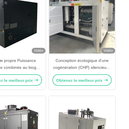
Vidéo
Vidéo
ie propre Puissance
Conception écologique d'une
ue combinée au biogaz
cogénération (CHP) silencieuse
160KW Faible bruit en
au gaz naturel de 150 kW
z le meilleur prix
Obtenez le meilleur prix
trois phases