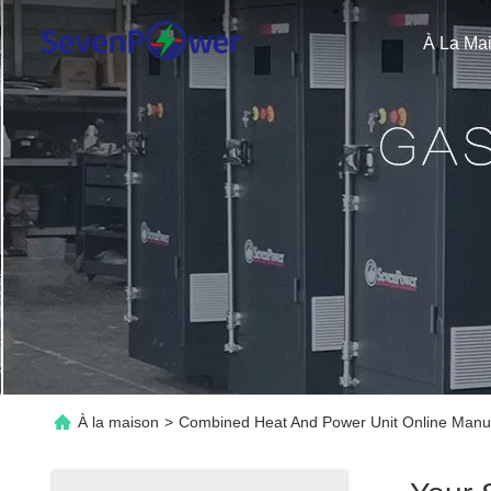
À La Ma
À la maison
>
Combined Heat And Power Unit Online Manu