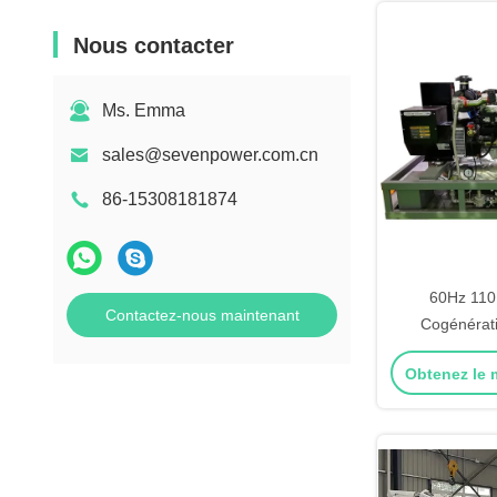
Nous contacter
Ms. Emma
sales@sevenpower.com.cn
86-15308181874
60Hz 11
Contactez-nous maintenant
Cogénérat
Combiné chale
Obtenez le m
Facile