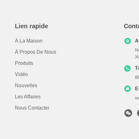
Lien rapide
Cont
À La Maison
A
N
À Propos De Nous
X
Produits
T
Vidéo
8
Nouvelles
E
Les Affaires
s
Nous Contacter