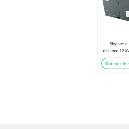
Biogase à
distance 12 
unique, p
Obtenez le m
puissanc
app