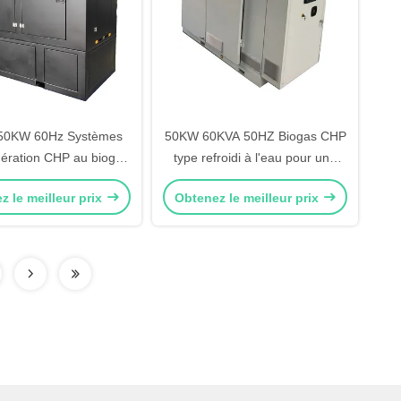
50KW 60Hz Systèmes
50KW 60KVA 50HZ Biogas CHP
ération CHP au biogaz
type refroidi à l'eau pour une
rale électrique durable
centrale électrique durable
z le meilleur prix
Obtenez le meilleur prix