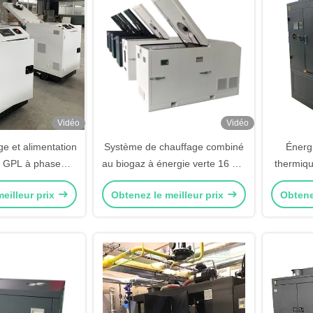
Vidéo
Vidéo
ge et alimentation
Système de chauffage combiné
Énerg
 GPL à phase
au biogaz à énergie verte 16 kW
thermiq
oteur 4 cylindres
20 KVA, certifié CE
200KVA 
eilleur prix
Obtenez le meilleur prix
Obtene
4Y