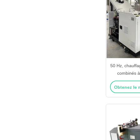
50 Hz, chauffa
combinés à
unique, avec m
Obtenez le m